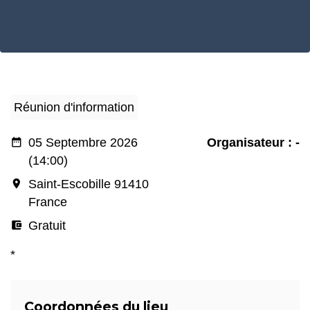
Réunion d'information
date_range
05 Septembre 2026
Organisateur : -
(14:00)
room
Saint-Escobille 91410
France
account_balance_wallet
Gratuit
*
Coordonnées du lieu