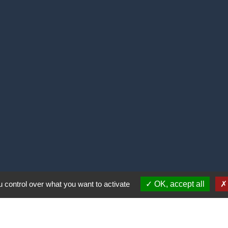
alité
-
Accessibilité
-
Plan du site
-
Gestion des cookie
 control over what you want to activate
OK, accept all
Site créé en partenariat avec Réseau des Communes